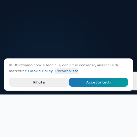
🍪 Utilizziamo cookie tecnici e, con il tuo consenso, analitici e di
marketing.
Cookie Policy
·
Personalizza
Rifiuta
Accetta tutti
nzata
Approccio Indolore
Risultati Immediati
Pagamenti Flessibili
S
I NOSTRI TRATTAMENTI DI PUNTA